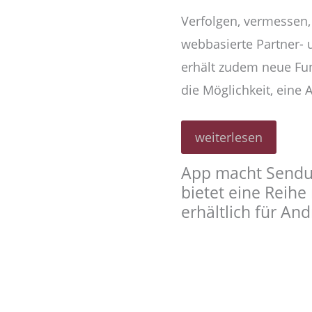
Verfolgen, vermessen
webbasierte Partner-
erhält zudem neue Fu
die Möglichkeit, eine 
Stückgutkooperatio
weiterlesen
CargoLine
bringt
App macht Sendu
ihr
Kundenportal
bietet eine Reihe
Cepra
erhältlich für An
aufs
Mobilgerät