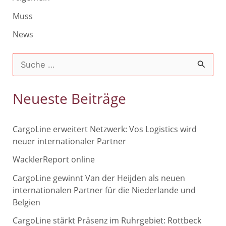
Muss
News
S
u
c
Neueste Beiträge
h
e
CargoLine erweitert Netzwerk: Vos Logistics wird
n
neuer internationaler Partner
n
WacklerReport online
a
CargoLine gewinnt Van der Heijden als neuen
c
internationalen Partner für die Niederlande und
Belgien
h
CargoLine stärkt Präsenz im Ruhrgebiet: Rottbeck
: