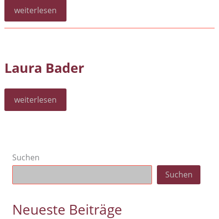
Nadine
weiterlesen
Gairing
Laura Bader
Laura
weiterlesen
Bader
Suchen
Suchen
Neueste Beiträge