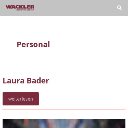
Zum
Inhalt
springen
Personal
Laura Bader
Laura
weiterlesen
Bader