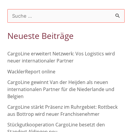
S
u
c
Neueste Beiträge
h
e
CargoLine erweitert Netzwerk: Vos Logistics wird
n
neuer internationaler Partner
n
WacklerReport online
a
CargoLine gewinnt Van der Heijden als neuen
c
internationalen Partner für die Niederlande und
Belgien
h
CargoLine stärkt Präsenz im Ruhrgebiet: Rottbeck
:
aus Bottrop wird neuer Franchisenehmer
Stückgutkooperation CargoLine besetzt den
Standort Aldingen neu