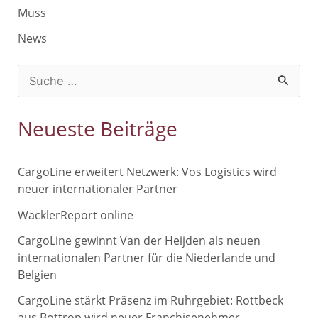
Muss
News
S
u
c
Neueste Beiträge
h
e
CargoLine erweitert Netzwerk: Vos Logistics wird
n
neuer internationaler Partner
n
WacklerReport online
a
CargoLine gewinnt Van der Heijden als neuen
c
internationalen Partner für die Niederlande und
Belgien
h
CargoLine stärkt Präsenz im Ruhrgebiet: Rottbeck
:
aus Bottrop wird neuer Franchisenehmer